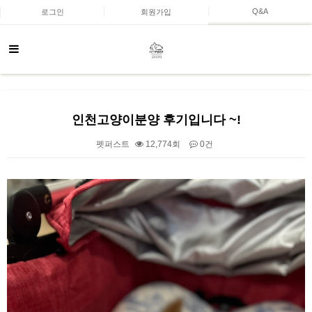
Q&A
로그인
회원가입
인천고양이분양 후기입니다 ~!
펫퍼스트
12,774회
0건
본문